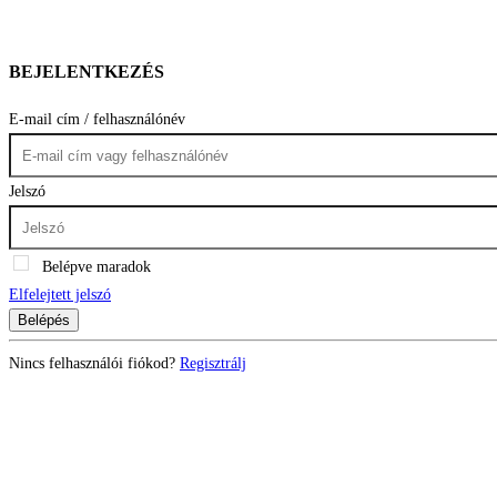
BEJELENTKEZÉS
E-mail cím / felhasználónév
Jelszó
Belépve maradok
Elfelejtett jelszó
Belépés
Nincs felhasználói fiókod?
Regisztrálj