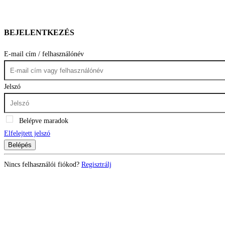
BEJELENTKEZÉS
E-mail cím / felhasználónév
Jelszó
Belépve maradok
Elfelejtett jelszó
Belépés
Nincs felhasználói fiókod?
Regisztrálj