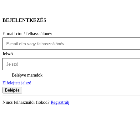
BEJELENTKEZÉS
E-mail cím / felhasználónév
Jelszó
Belépve maradok
Elfelejtett jelszó
Belépés
Nincs felhasználói fiókod?
Regisztrálj