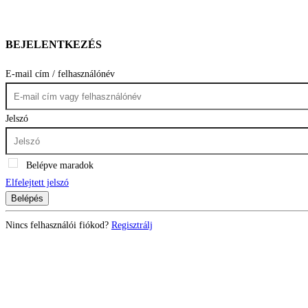
BEJELENTKEZÉS
E-mail cím / felhasználónév
Jelszó
Belépve maradok
Elfelejtett jelszó
Belépés
Nincs felhasználói fiókod?
Regisztrálj