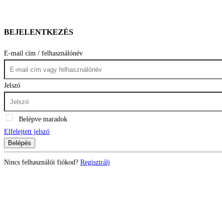
BEJELENTKEZÉS
E-mail cím / felhasználónév
Jelszó
Belépve maradok
Elfelejtett jelszó
Belépés
Nincs felhasználói fiókod?
Regisztrálj