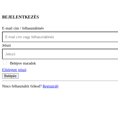
BEJELENTKEZÉS
E-mail cím / felhasználónév
Jelszó
Belépve maradok
Elfelejtett jelszó
Belépés
Nincs felhasználói fiókod?
Regisztrálj