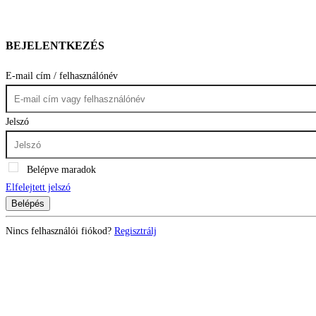
BEJELENTKEZÉS
E-mail cím / felhasználónév
Jelszó
Belépve maradok
Elfelejtett jelszó
Belépés
Nincs felhasználói fiókod?
Regisztrálj