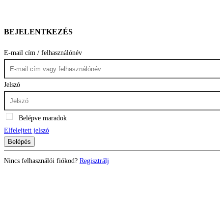
BEJELENTKEZÉS
E-mail cím / felhasználónév
Jelszó
Belépve maradok
Elfelejtett jelszó
Belépés
Nincs felhasználói fiókod?
Regisztrálj