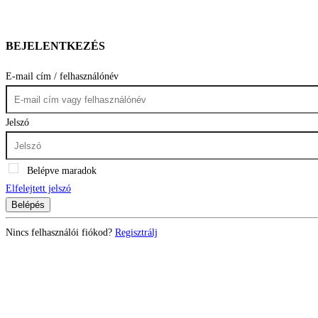
BEJELENTKEZÉS
E-mail cím / felhasználónév
Jelszó
Belépve maradok
Elfelejtett jelszó
Belépés
Nincs felhasználói fiókod?
Regisztrálj