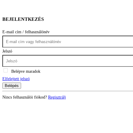
BEJELENTKEZÉS
E-mail cím / felhasználónév
Jelszó
Belépve maradok
Elfelejtett jelszó
Belépés
Nincs felhasználói fiókod?
Regisztrálj