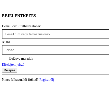
BEJELENTKEZÉS
E-mail cím / felhasználónév
Jelszó
Belépve maradok
Elfelejtett jelszó
Belépés
Nincs felhasználói fiókod?
Regisztrálj