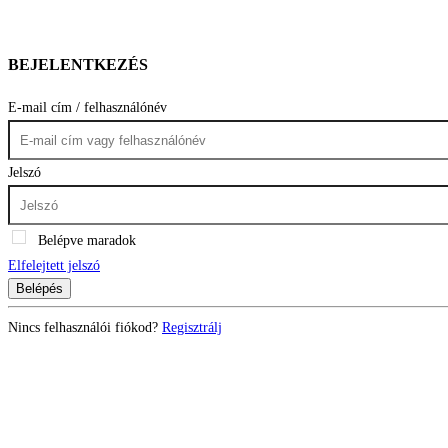
BEJELENTKEZÉS
E-mail cím / felhasználónév
Jelszó
Belépve maradok
Elfelejtett jelszó
Belépés
Nincs felhasználói fiókod?
Regisztrálj