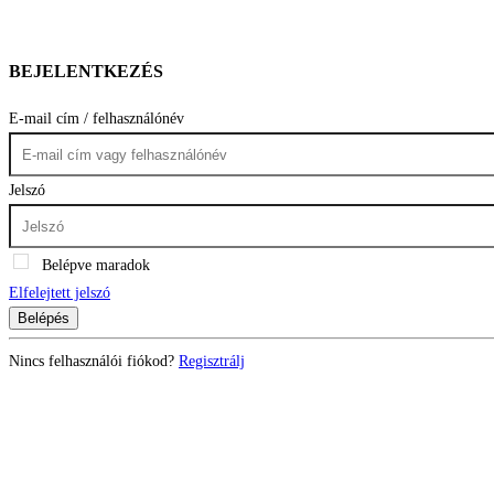
BEJELENTKEZÉS
E-mail cím / felhasználónév
Jelszó
Belépve maradok
Elfelejtett jelszó
Belépés
Nincs felhasználói fiókod?
Regisztrálj