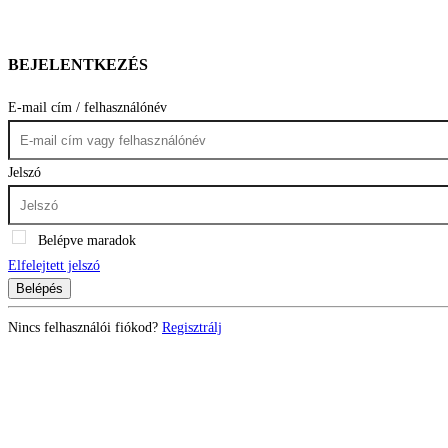
BEJELENTKEZÉS
E-mail cím / felhasználónév
Jelszó
Belépve maradok
Elfelejtett jelszó
Belépés
Nincs felhasználói fiókod?
Regisztrálj