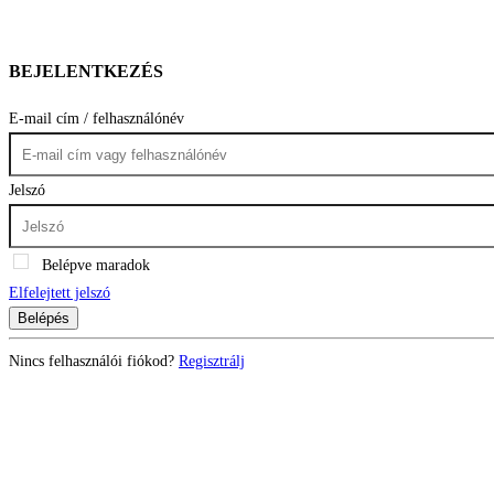
BEJELENTKEZÉS
E-mail cím / felhasználónév
Jelszó
Belépve maradok
Elfelejtett jelszó
Belépés
Nincs felhasználói fiókod?
Regisztrálj