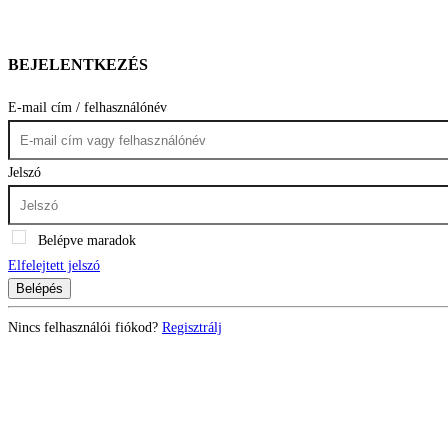
BEJELENTKEZÉS
E-mail cím / felhasználónév
Jelszó
Belépve maradok
Elfelejtett jelszó
Belépés
Nincs felhasználói fiókod?
Regisztrálj