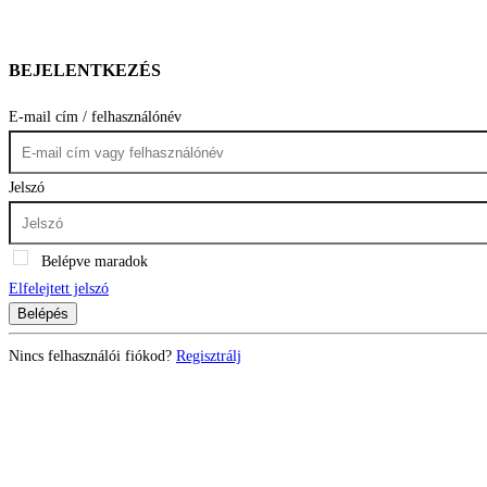
BEJELENTKEZÉS
E-mail cím / felhasználónév
Jelszó
Belépve maradok
Elfelejtett jelszó
Belépés
Nincs felhasználói fiókod?
Regisztrálj