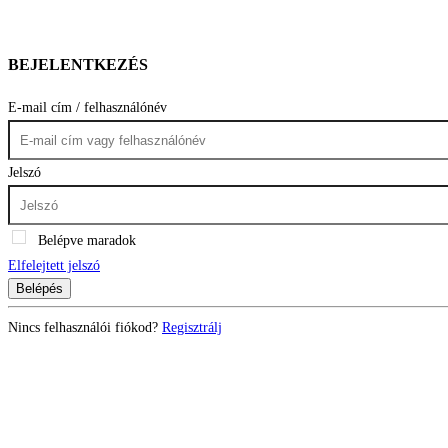
BEJELENTKEZÉS
E-mail cím / felhasználónév
Jelszó
Belépve maradok
Elfelejtett jelszó
Belépés
Nincs felhasználói fiókod?
Regisztrálj