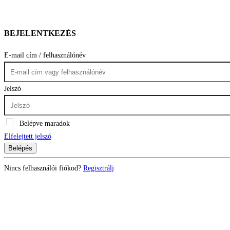
BEJELENTKEZÉS
E-mail cím / felhasználónév
Jelszó
Belépve maradok
Elfelejtett jelszó
Belépés
Nincs felhasználói fiókod?
Regisztrálj