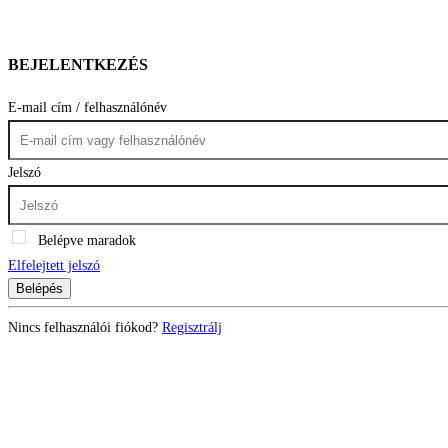
BEJELENTKEZÉS
E-mail cím / felhasználónév
Jelszó
Belépve maradok
Elfelejtett jelszó
Belépés
Nincs felhasználói fiókod?
Regisztrálj