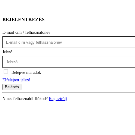
BEJELENTKEZÉS
E-mail cím / felhasználónév
Jelszó
Belépve maradok
Elfelejtett jelszó
Belépés
Nincs felhasználói fiókod?
Regisztrálj