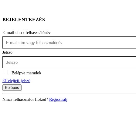
BEJELENTKEZÉS
E-mail cím / felhasználónév
Jelszó
Belépve maradok
Elfelejtett jelszó
Belépés
Nincs felhasználói fiókod?
Regisztrálj