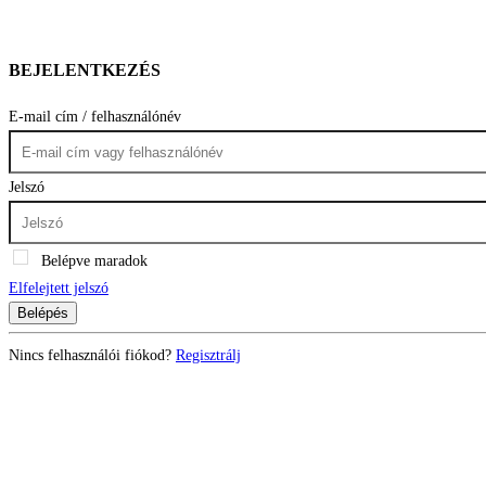
BEJELENTKEZÉS
E-mail cím / felhasználónév
Jelszó
Belépve maradok
Elfelejtett jelszó
Belépés
Nincs felhasználói fiókod?
Regisztrálj