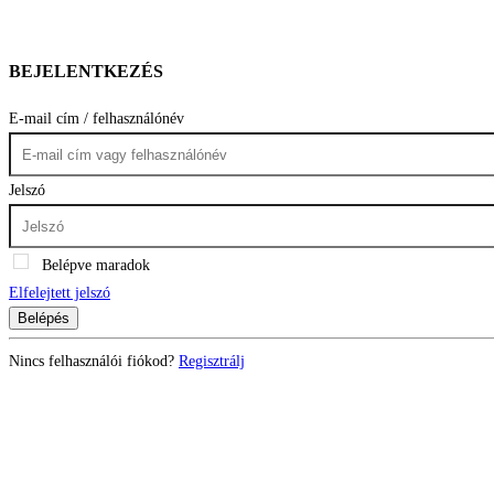
BEJELENTKEZÉS
E-mail cím / felhasználónév
Jelszó
Belépve maradok
Elfelejtett jelszó
Belépés
Nincs felhasználói fiókod?
Regisztrálj