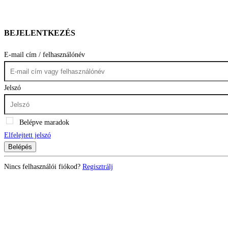
BEJELENTKEZÉS
E-mail cím / felhasználónév
Jelszó
Belépve maradok
Elfelejtett jelszó
Belépés
Nincs felhasználói fiókod?
Regisztrálj