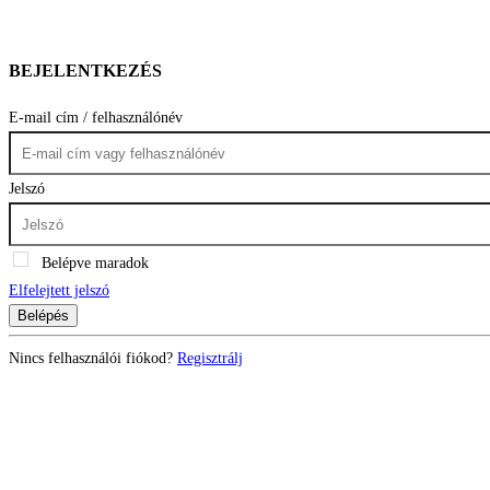
BEJELENTKEZÉS
E-mail cím / felhasználónév
Jelszó
Belépve maradok
Elfelejtett jelszó
Belépés
Nincs felhasználói fiókod?
Regisztrálj