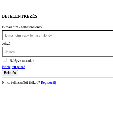
BEJELENTKEZÉS
E-mail cím / felhasználónév
Jelszó
Belépve maradok
Elfelejtett jelszó
Belépés
Nincs felhasználói fiókod?
Regisztrálj