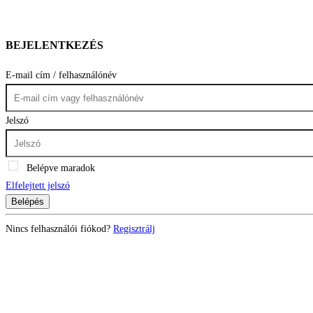
BEJELENTKEZÉS
E-mail cím / felhasználónév
Jelszó
Belépve maradok
Elfelejtett jelszó
Belépés
Nincs felhasználói fiókod?
Regisztrálj