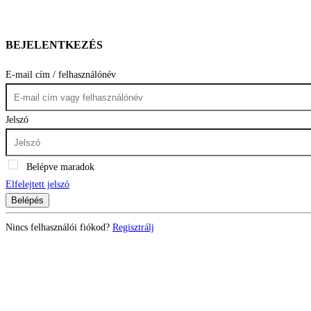
BEJELENTKEZÉS
E-mail cím / felhasználónév
Jelszó
Belépve maradok
Elfelejtett jelszó
Belépés
Nincs felhasználói fiókod?
Regisztrálj