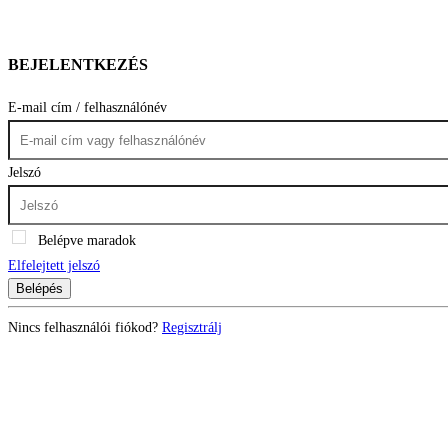
BEJELENTKEZÉS
E-mail cím / felhasználónév
Jelszó
Belépve maradok
Elfelejtett jelszó
Belépés
Nincs felhasználói fiókod?
Regisztrálj