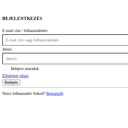
BEJELENTKEZÉS
E-mail cím / felhasználónév
Jelszó
Belépve maradok
Elfelejtett jelszó
Belépés
Nincs felhasználói fiókod?
Regisztrálj