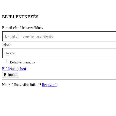
BEJELENTKEZÉS
E-mail cím / felhasználónév
Jelszó
Belépve maradok
Elfelejtett jelszó
Belépés
Nincs felhasználói fiókod?
Regisztrálj