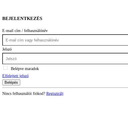
BEJELENTKEZÉS
E-mail cím / felhasználónév
Jelszó
Belépve maradok
Elfelejtett jelszó
Belépés
Nincs felhasználói fiókod?
Regisztrálj