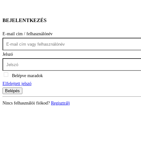
BEJELENTKEZÉS
E-mail cím / felhasználónév
Jelszó
Belépve maradok
Elfelejtett jelszó
Belépés
Nincs felhasználói fiókod?
Regisztrálj