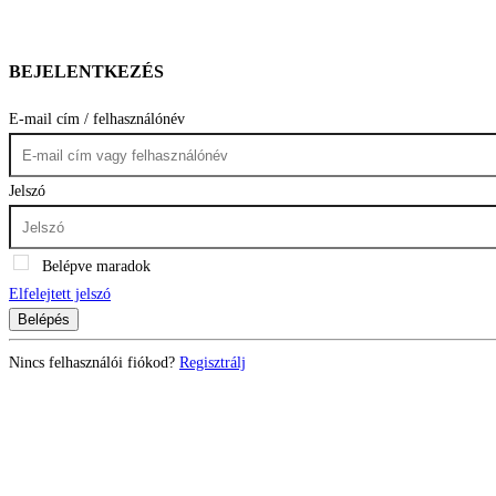
BEJELENTKEZÉS
E-mail cím / felhasználónév
Jelszó
Belépve maradok
Elfelejtett jelszó
Belépés
Nincs felhasználói fiókod?
Regisztrálj