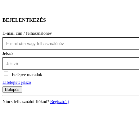
BEJELENTKEZÉS
E-mail cím / felhasználónév
Jelszó
Belépve maradok
Elfelejtett jelszó
Belépés
Nincs felhasználói fiókod?
Regisztrálj