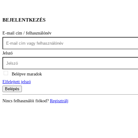
BEJELENTKEZÉS
E-mail cím / felhasználónév
Jelszó
Belépve maradok
Elfelejtett jelszó
Belépés
Nincs felhasználói fiókod?
Regisztrálj