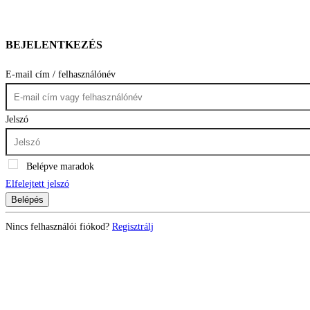
BEJELENTKEZÉS
E-mail cím / felhasználónév
Jelszó
Belépve maradok
Elfelejtett jelszó
Belépés
Nincs felhasználói fiókod?
Regisztrálj