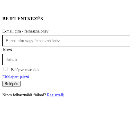
BEJELENTKEZÉS
E-mail cím / felhasználónév
Jelszó
Belépve maradok
Elfelejtett jelszó
Belépés
Nincs felhasználói fiókod?
Regisztrálj