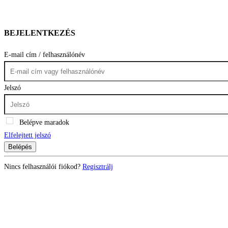
BEJELENTKEZÉS
E-mail cím / felhasználónév
Jelszó
Belépve maradok
Elfelejtett jelszó
Belépés
Nincs felhasználói fiókod?
Regisztrálj